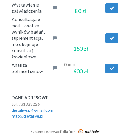
Wystawienie
80 zł
zaświadczenia
Konsultacja e-
mail - analiza
wyników badań,
suplementacja,
nie obejmuje
150 zł
konsultacji
żywieniowej
0 min
Analiza
600 zł
polimorfizmów
DANE ADRESOWE
tel. 731828226
dietalive.pl@gmail.com
http://dietalive.pl
System rezerwacji dla firm