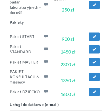
badań
laboratoryjnych -
250 zł
dorośli
Pakiety
Pakiet START
900 zł
Pakiet
1450 zł
STANDARD
Pakiet MASTER
2300 zł
PAKIET
KONSULTACJI 6
1350 zł
miesięcy
Pakiet DZIECKO
1600 zł
Usługi dodatkowe (e-mail)